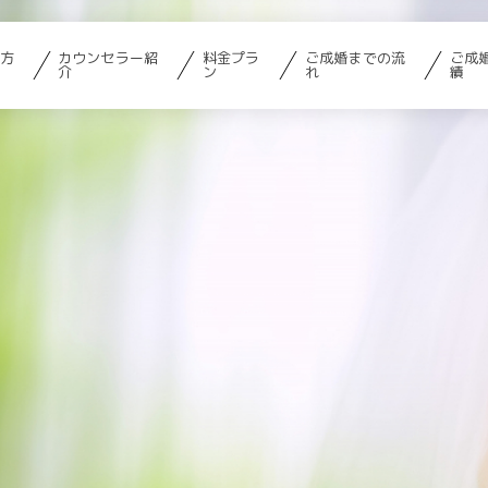
方
カウンセラー紹
料金プラ
ご成婚までの流
ご成
介
ン
れ
績