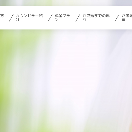
方
カウンセラー紹
料金プラ
ご成婚までの流
ご成
介
ン
れ
績