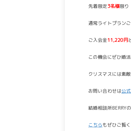
先着限定
3名様
限り
通常ライトプランご入
ご入会金
11,220円
この機会にぜひ婚活
クリスマスには素敵
お問い合わせは
公式
結婚相談所BERRYの
こちら
もぜひご覧くだ