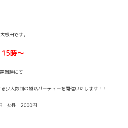
の大根田です。
）15時～
芽瑠詩にて
よる少人数制の婚活パーティーを開催いたします！！
円 女性 2000円