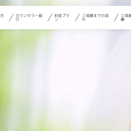
方
カウンセラー紹
料金プラ
ご成婚までの流
ご成
介
ン
れ
績