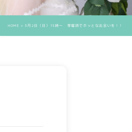
HOME
> 3月2日（日）15時～ 芽瑠詩でホッとな出会いを！！